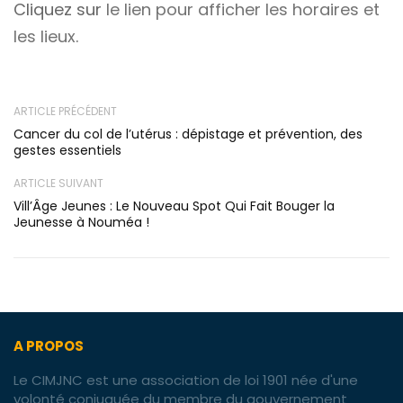
Cliquez sur
le lien pour afficher les horaires et
les lieux
.
ARTICLE PRÉCÉDENT
Cancer du col de l’utérus : dépistage et prévention, des
gestes essentiels
ARTICLE SUIVANT
Vill’Âge Jeunes : Le Nouveau Spot Qui Fait Bouger la
Jeunesse à Nouméa !
A PROPOS
Le CIMJNC est une association de loi 1901 née d'une
volonté conjuguée du membre du gouvernement