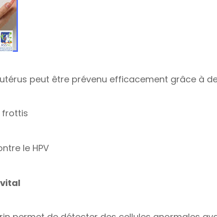
l’utérus peut être prévenu efficacement grâce à de
frottis
ontre le HPV
vital
érin permet de détecter des cellules anormales ava