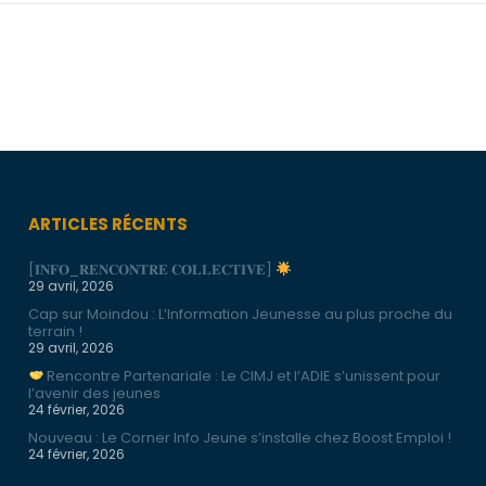
ARTICLES RÉCENTS
[𝐈𝐍𝐅𝐎_𝐑𝐄𝐍𝐂𝐎𝐍𝐓𝐑𝐄 𝐂𝐎𝐋𝐋𝐄𝐂𝐓𝐈𝐕𝐄]
29 avril, 2026
Cap sur Moindou : L’Information Jeunesse au plus proche du
terrain !
29 avril, 2026
Rencontre Partenariale : Le CIMJ et l’ADIE s’unissent pour
l’avenir des jeunes
24 février, 2026
Nouveau : Le Corner Info Jeune s’installe chez Boost Emploi !
24 février, 2026