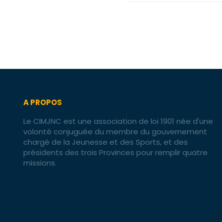
A PROPOS
Le CIMJNC est une association de loi 1901 née d'une
volonté conjuguée du membre du gouvernement
chargé de la Jeunesse et des Sports, et des
présidents des trois Provinces pour remplir quatre
missions.