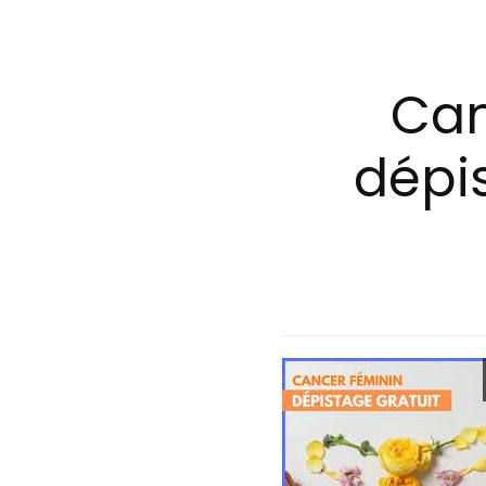
Can
dépi