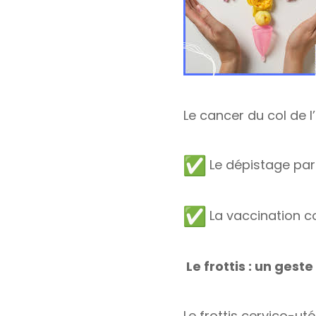
Le cancer du col de 
Le dépistage par 
La vaccination c
Le frottis : un geste 
Le frottis cervico-ut