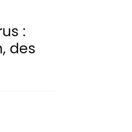
us :
, des