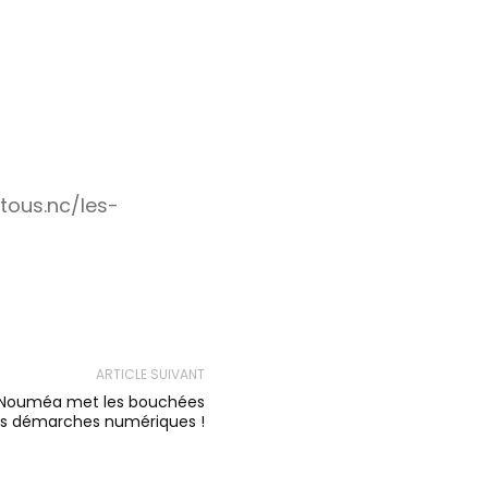
tous.nc/les-
ARTICLE SUIVANT
 : Nouméa met les bouchées
es démarches numériques !