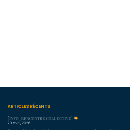
ARTICLES RÉCENTS
[𝐈𝐍𝐅𝐎_𝐑𝐄𝐍𝐂𝐎𝐍𝐓𝐑𝐄 𝐂𝐎𝐋𝐋𝐄𝐂𝐓𝐈𝐕𝐄]
29 avril, 2026