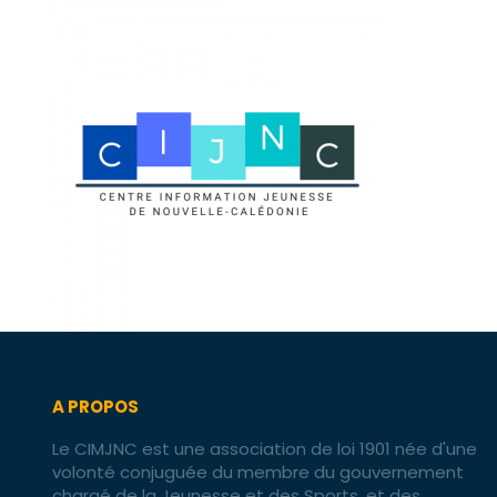
A PROPOS
Le CIMJNC est une association de loi 1901 née d'une
volonté conjuguée du membre du gouvernement
chargé de la Jeunesse et des Sports, et des