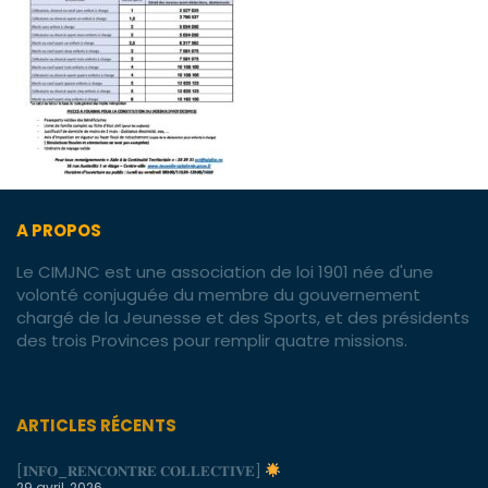
A PROPOS
Le CIMJNC est une association de loi 1901 née d'une
volonté conjuguée du membre du gouvernement
chargé de la Jeunesse et des Sports, et des présidents
des trois Provinces pour remplir quatre missions.
ARTICLES RÉCENTS
[𝐈𝐍𝐅𝐎_𝐑𝐄𝐍𝐂𝐎𝐍𝐓𝐑𝐄 𝐂𝐎𝐋𝐋𝐄𝐂𝐓𝐈𝐕𝐄]
29 avril, 2026