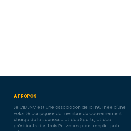
A PROPOS
Le CIMJNC est une association de loi 1901 née d'une
volonté conjuguée du membre du gouvernement
chargé de la Jeunesse et des Sports, et des
présidents des trois Provinces pour remplir quatre