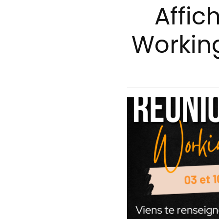
Affic
Working