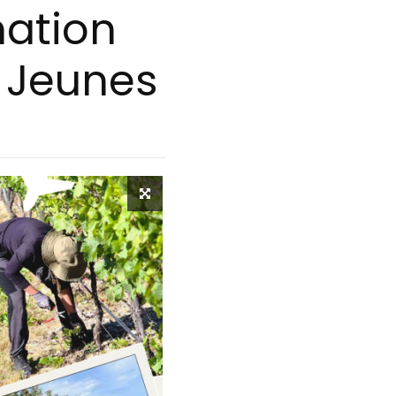
mation
e Jeunes