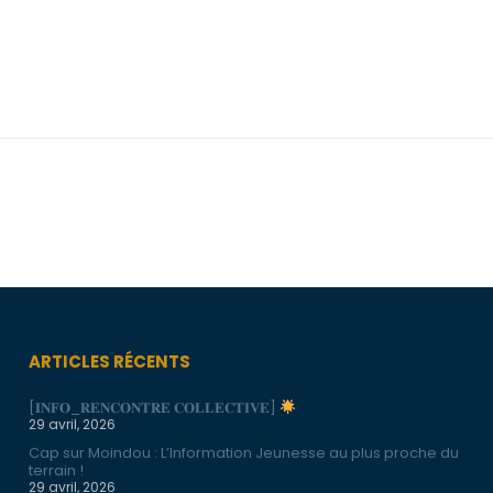
ARTICLES RÉCENTS
[𝐈𝐍𝐅𝐎_𝐑𝐄𝐍𝐂𝐎𝐍𝐓𝐑𝐄 𝐂𝐎𝐋𝐋𝐄𝐂𝐓𝐈𝐕𝐄]
29 avril, 2026
Cap sur Moindou : L’Information Jeunesse au plus proche du
terrain !
29 avril, 2026