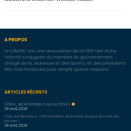
A PROPOS
Le CIMJNC est une association de loi 1901 née d'une
volonté conjuguée du membre du gouvernement
chargé de la Jeunesse et des Sports, et des présidents
des trois Provinces pour remplir quatre missions.
ARTICLES RÉCENTS
[𝐈𝐍𝐅𝐎_𝐑𝐄𝐍𝐂𝐎𝐍𝐓𝐑𝐄 𝐂𝐎𝐋𝐋𝐄𝐂𝐓𝐈𝐕𝐄]
29 avril, 2026
Cap sur Moindou : L’Information Jeunesse au plus proche du
terrain !
29 avril, 2026