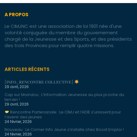
A PROPOS
Le CIMJNC est une association de loi 1901 née d'une
volonté conjuguée du membre du gouvernement
chargé de la Jeunesse et des Sports, et des présidents
des trois Provinces pour remplir quatre missions.
ARTICLES RÉCENTS
[𝐈𝐍𝐅𝐎_𝐑𝐄𝐍𝐂𝐎𝐍𝐓𝐑𝐄 𝐂𝐎𝐋𝐋𝐄𝐂𝐓𝐈𝐕𝐄]
29 avril, 2026
Cap sur Moindou : L’Information Jeunesse au plus proche du
terrain !
29 avril, 2026
Rencontre Partenariale : Le CIMJ et l’ADIE s’unissent pour
l’avenir des jeunes
24 février, 2026
Nouveau : Le Corner Info Jeune s’installe chez Boost Emploi !
24 février, 2026