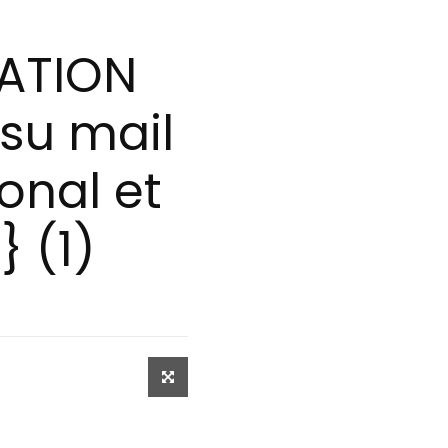
ATION
 su mail
onal et
} (1)