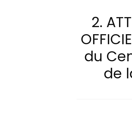
2. A
OFFICIE
du Cen
de l